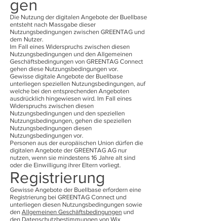
gen
Die Nutzung der digitalen Angebote der Buellbase
entsteht nach Massgabe dieser
Nutzungsbedingungen zwischen GREENTAG und
dem Nutzer.
Im Fall eines Widerspruchs zwischen diesen
Nutzungsbedingungen und den Allgemeinen
Geschäftsbedingungen von GREENTAG Connect
gehen diese Nutzungsbedingungen vor.
Gewisse digitale Angebote der Buellbase
unterliegen speziellen Nutzungsbedingungen, auf
welche bei den entsprechenden Angeboten
ausdrücklich hingewiesen wird. Im Fall eines
Widerspruchs zwischen diesen
Nutzungsbedingungen und den speziellen
Nutzungsbedingungen, gehen die speziellen
Nutzungsbedingungen diesen
Nutzungsbedingungen vor.
Personen aus der europäischen Union dürfen die
digitalen Angebote der GREENTAG AG nur
nutzen, wenn sie mindestens 16 Jahre alt sind
oder die Einwilligung ihrer Eltern vorliegt.
Registrierung
Gewisse Angebote der Buellbase erfordern eine
Registrierung bei GREENTAG Connect und
unterliegen diesen Nutzungsbedingungen sowie
den
Allgemeinen Geschäftsbedingungen
und
den
Datenschutzbestimmungen von Wix